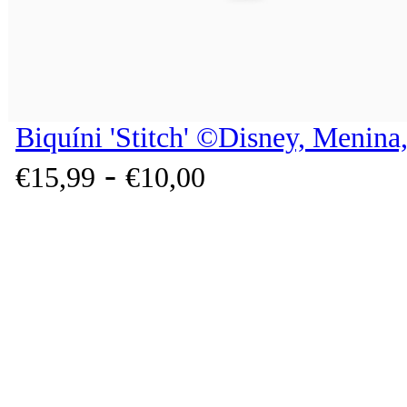
Biquíni 'Stitch' ©Disney, Menina
-
€
15,
99
€
10,
00