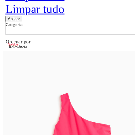
Limpar tudo
Aplicar
Categorias
Ordenar por
Saldos
Relevância
Relevância
Preço Crescente
Preço Decrescente
Nome do Produto A - Z
Nome do Produto Z - A
Filtrar & Ordenar