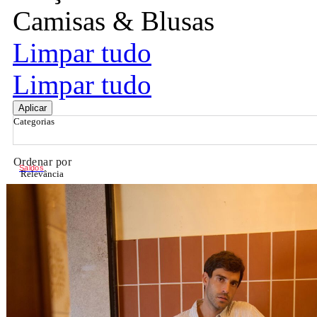
Camisas & Blusas
Limpar tudo
Limpar tudo
Aplicar
Categorias
Ordenar por
Saldos
Relevância
Relevância
Preço Crescente
Preço Decrescente
Nome do Produto A - Z
Nome do Produto Z - A
Filtrar & Ordenar