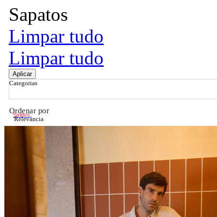
Sapatos
Limpar tudo
Limpar tudo
Aplicar
Categorias
Ordenar por
Saldos
Relevância
Relevância
Preço Crescente
Preço Decrescente
Nome do Produto A - Z
Nome do Produto Z - A
Filtrar & Ordenar