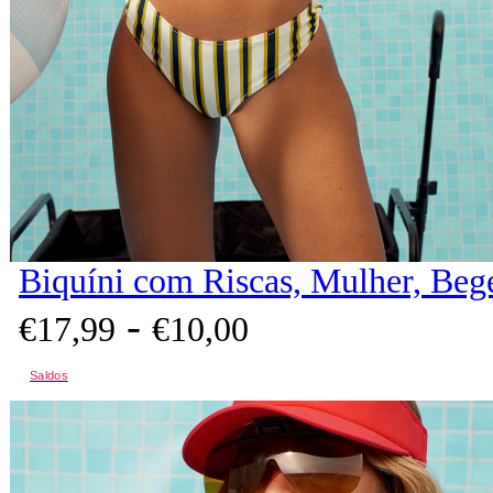
Biquíni com Riscas, Mulher, Beg
-
€
17,
99
€
10,
00
Saldos