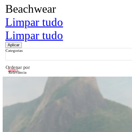
Beachwear
Limpar tudo
Limpar tudo
Aplicar
Categorias
Ordenar por
Saldos
Relevância
Relevância
Preço Crescente
Preço Decrescente
Nome do Produto A - Z
Nome do Produto Z - A
Filtrar & Ordenar