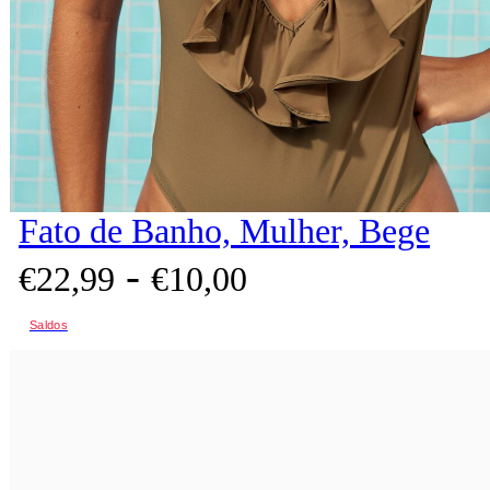
Fato de Banho, Mulher, Bege
-
€
22,
99
€
10,
00
Saldos