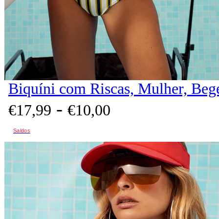
Biquíni com Riscas, Mulher, Beg
-
€
17,
99
€
10,
00
Saldos