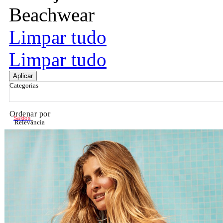
Beachwear
Limpar tudo
Limpar tudo
Aplicar
Categorias
Ordenar por
Saldos
Relevância
Relevância
Preço Crescente
Preço Decrescente
Nome do Produto A - Z
Nome do Produto Z - A
Filtrar & Ordenar