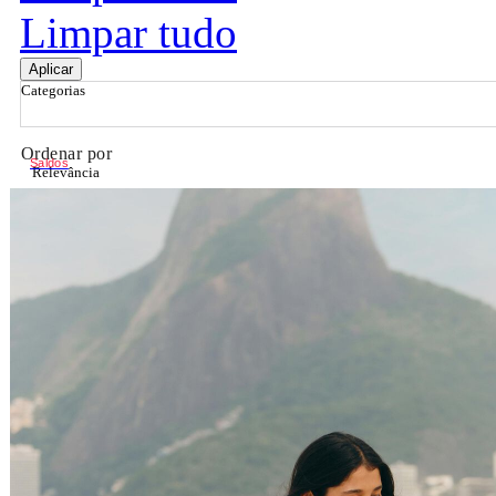
Limpar tudo
Aplicar
Categorias
Ordenar por
Saldos
Relevância
Relevância
Preço Crescente
Preço Decrescente
Nome do Produto A - Z
Nome do Produto Z - A
Filtrar & Ordenar