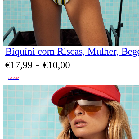
Biquíni com Riscas, Mulher, Beg
-
€
17,
99
€
10,
00
Saldos