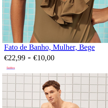
Fato de Banho, Mulher, Bege
-
€
22,
99
€
10,
00
Saldos