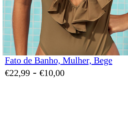
Fato de Banho, Mulher, Bege
-
€
22,
99
€
10,
00