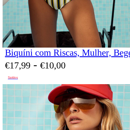
Biquíni com Riscas, Mulher, Beg
-
€
17,
99
€
10,
00
Saldos