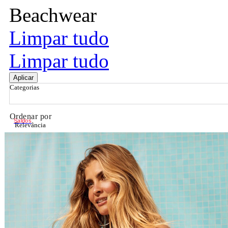
Beachwear
Limpar tudo
Limpar tudo
Aplicar
Categorias
Ordenar por
Saldos
Relevância
Relevância
Preço Crescente
Preço Decrescente
Nome do Produto A - Z
Nome do Produto Z - A
Filtrar & Ordenar