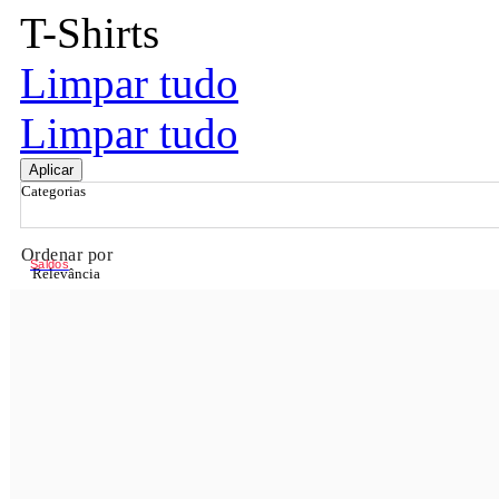
T-Shirts
Limpar tudo
Limpar tudo
Aplicar
Categorias
Ordenar por
Saldos
Relevância
Relevância
Preço Crescente
Preço Decrescente
Nome do Produto A - Z
Nome do Produto Z - A
Filtrar & Ordenar