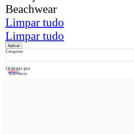
Beachwear
Limpar tudo
Limpar tudo
Aplicar
Categorias
Ordenar por
Saldos
Relevância
Relevância
Preço Crescente
Preço Decrescente
Nome do Produto A - Z
Nome do Produto Z - A
Filtrar & Ordenar