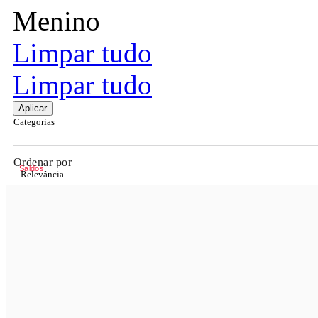
Menino
Limpar tudo
Limpar tudo
Aplicar
Categorias
Ordenar por
Saldos
Relevância
Relevância
Preço Crescente
Preço Decrescente
Nome do Produto A - Z
Nome do Produto Z - A
Filtrar & Ordenar