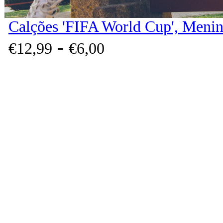
Calções 'FIFA World Cup', Menin
-
€
12,
99
€
6,
00