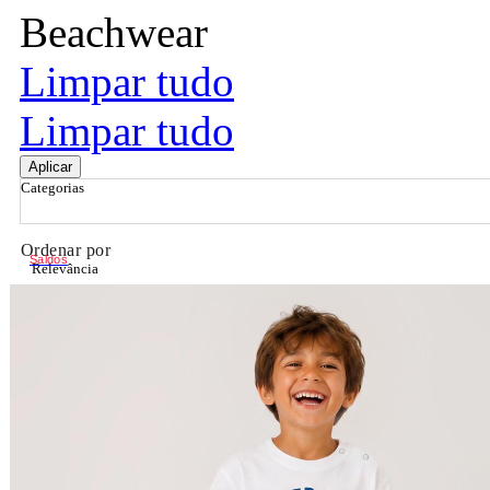
Beachwear
Limpar tudo
Limpar tudo
Aplicar
Categorias
Ordenar por
Saldos
Relevância
Relevância
Preço Crescente
Preço Decrescente
Nome do Produto A - Z
Nome do Produto Z - A
Filtrar & Ordenar