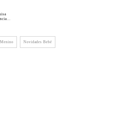
uisa
cia...
 Menino
Novidades Bebé