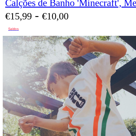
Calções de Banho 'Minecraft', Me
-
€
15,
99
€
10,
00
Saldos