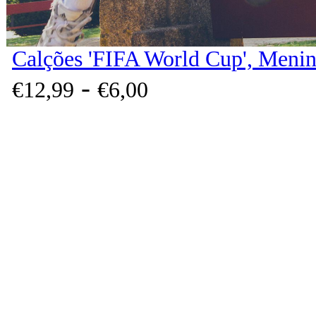
Calções 'FIFA World Cup', Menin
-
€
12,
99
€
6,
00