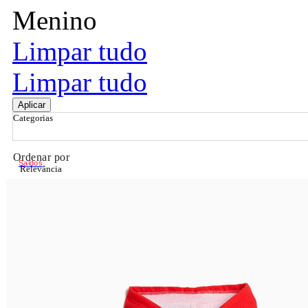
Menino
Limpar tudo
Limpar tudo
Aplicar
Categorias
Ordenar por
Saldos
Relevância
Relevância
Preço Crescente
Preço Decrescente
Nome do Produto A - Z
Nome do Produto Z - A
Filtrar & Ordenar