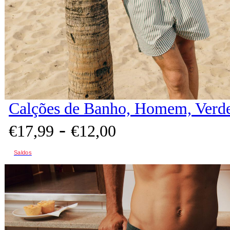
Calções de Banho, Homem, Verd
-
€
17,
99
€
12,
00
Saldos