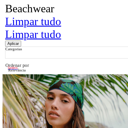
Beachwear
Limpar tudo
Limpar tudo
Aplicar
Categorias
Ordenar por
Saldos
Relevância
Relevância
Preço Crescente
Preço Decrescente
Nome do Produto A - Z
Nome do Produto Z - A
Filtrar & Ordenar