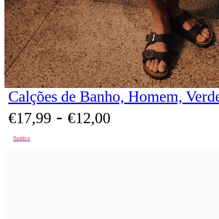
Calções de Banho, Homem, Verd
-
€
17,
99
€
12,
00
Saldos