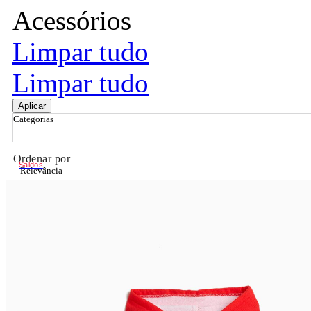
Acessórios
Limpar tudo
Limpar tudo
Aplicar
Categorias
Ordenar por
Saldos
Relevância
Relevância
Preço Crescente
Preço Decrescente
Nome do Produto A - Z
Nome do Produto Z - A
Filtrar & Ordenar