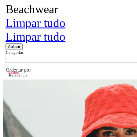
Beachwear
Limpar tudo
Limpar tudo
Aplicar
Categorias
Ordenar por
Saldos
Relevância
Relevância
Preço Crescente
Preço Decrescente
Nome do Produto A - Z
Nome do Produto Z - A
Filtrar & Ordenar