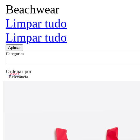
Beachwear
Limpar tudo
Limpar tudo
Aplicar
Categorias
Ordenar por
Saldos
Relevância
Relevância
Preço Crescente
Preço Decrescente
Nome do Produto A - Z
Nome do Produto Z - A
Filtrar & Ordenar