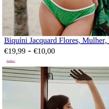
Biquíni Jacquard Flores, Mulher,
-
€
19,
99
€
10,
00
Saldos