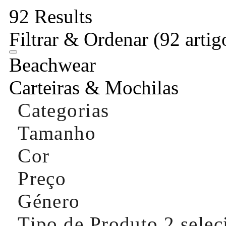
92 Results
Filtrar & Ordenar
(92 artig
Beachwear
Carteiras & Mochilas
Categorias
Tamanho
Cor
Preço
Género
Tipo de Produto
2 sele