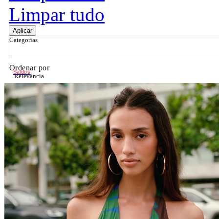
Limpar tudo
Aplicar
Categorias
Ordenar por
Saldos
Relevância
Relevância
Preço Crescente
Preço Decrescente
Nome do Produto A - Z
Nome do Produto Z - A
Filtrar & Ordenar