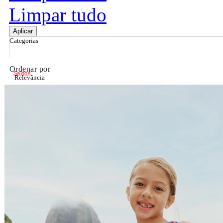
Limpar tudo
Aplicar
Categorias
Ordenar por
Saldos
Relevância
Relevância
Preço Crescente
Preço Decrescente
Nome do Produto A - Z
Nome do Produto Z - A
Filtrar & Ordenar