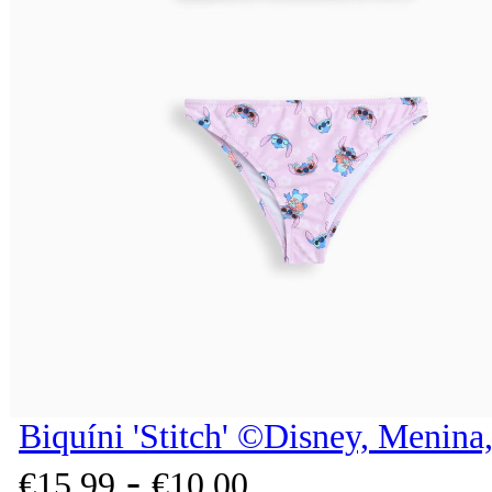
Biquíni 'Stitch' ©Disney, Menina
-
€
15,
99
€
10,
00