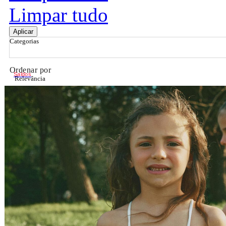
Limpar tudo
Aplicar
Categorias
Ordenar por
Saldos
Relevância
Relevância
Preço Crescente
Preço Decrescente
Nome do Produto A - Z
Nome do Produto Z - A
Filtrar & Ordenar