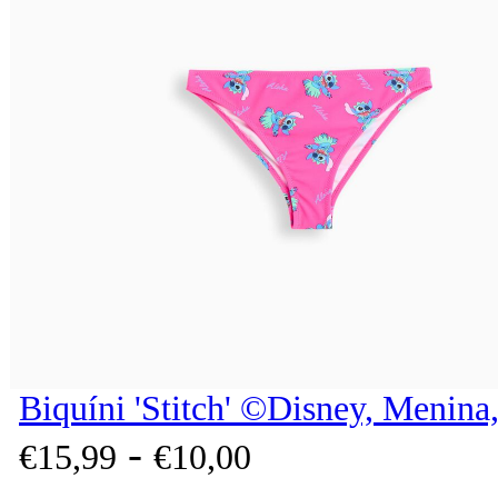
Biquíni 'Stitch' ©Disney, Menina
-
€
15,
99
€
10,
00