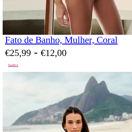
Fato de Banho, Mulher, Coral
-
€
25,
99
€
12,
00
Saldos