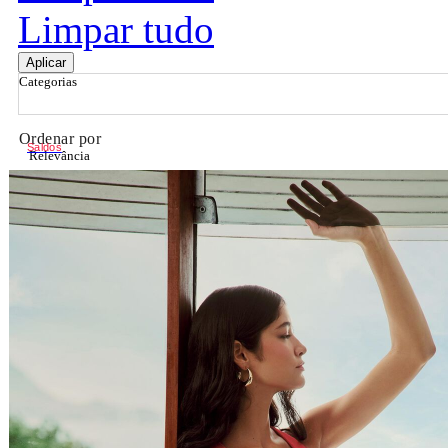
Limpar tudo
Aplicar
Categorias
Ordenar por
Saldos
Relevância
Relevância
Preço Crescente
Preço Decrescente
Nome do Produto A - Z
Nome do Produto Z - A
Filtrar & Ordenar