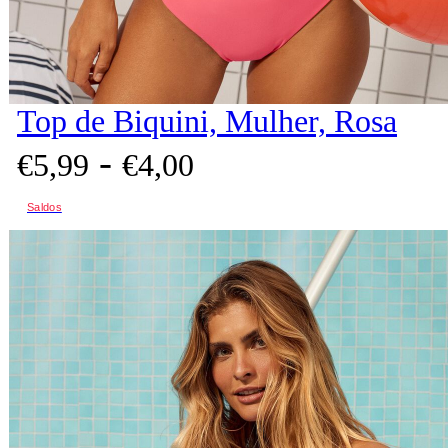
Top de Biquini, Mulher, Rosa
-
€
5,
99
€
4,
00
Saldos