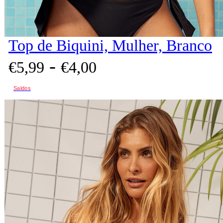
Top de Biquini, Mulher, Branco
-
€
5,
99
€
4,
00
Saldos