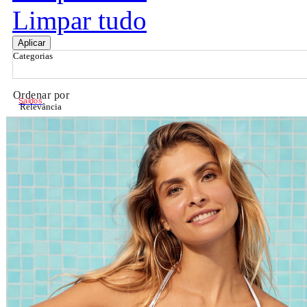
Limpar tudo
Aplicar
Categorias
Ordenar por
Saldos
Relevância
Relevância
Preço Crescente
Preço Decrescente
Nome do Produto A - Z
Nome do Produto Z - A
Filtrar & Ordenar