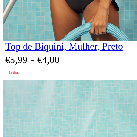
Top de Biquini, Mulher, Preto
-
€
5,
99
€
4,
00
Saldos