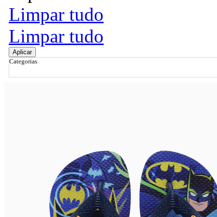
Limpar tudo
Limpar tudo
Aplicar
Categorias
Ordenar por
Relevância
Relevância
Preço Crescente
Preço Decrescente
Nome do Produto A - Z
Nome do Produto Z - A
Filtrar & Ordenar