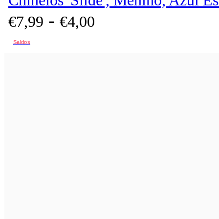
Chinelos 'Slide', Menino, Azul E
-
€
7,
99
€
4,
00
Saldos