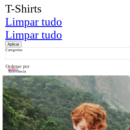
T-Shirts
Limpar tudo
Limpar tudo
Aplicar
Categorias
Ordenar por
Saldos
Relevância
Relevância
Preço Crescente
Preço Decrescente
Nome do Produto A - Z
Nome do Produto Z - A
Filtrar & Ordenar