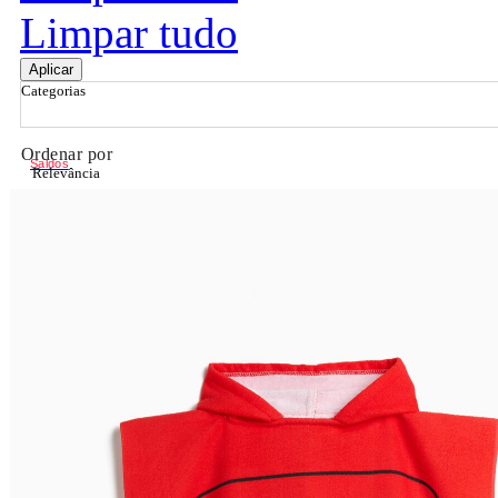
Limpar tudo
Aplicar
Categorias
Ordenar por
Saldos
Relevância
Relevância
Preço Crescente
Preço Decrescente
Nome do Produto A - Z
Nome do Produto Z - A
Filtrar & Ordenar