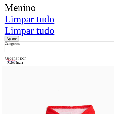
Menino
Limpar tudo
Limpar tudo
Aplicar
Categorias
Ordenar por
Saldos
Relevância
Relevância
Preço Crescente
Preço Decrescente
Nome do Produto A - Z
Nome do Produto Z - A
Filtrar & Ordenar