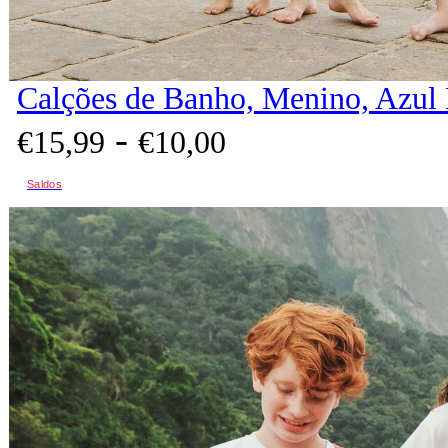
Calções de Banho, Menino, Azul
-
€
15,
99
€
10,
00
Saldos