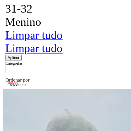
31-32
Menino
Limpar tudo
Limpar tudo
Aplicar
Categorias
Ordenar por
Saldos
Relevância
Relevância
Preço Crescente
Preço Decrescente
Nome do Produto A - Z
Nome do Produto Z - A
Filtrar & Ordenar