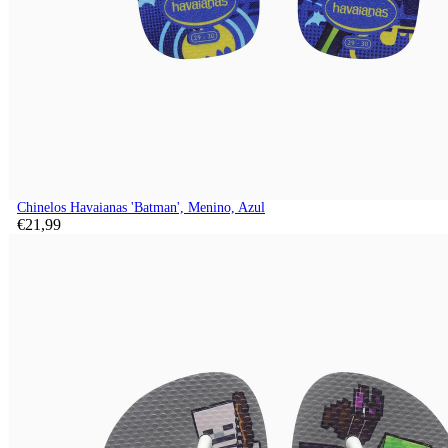
Chinelos Havaianas 'Batman', Menino, Azul
€
21,
99