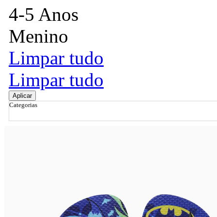
4-5 Anos
Menino
Limpar tudo
Limpar tudo
Aplicar
Categorias
Ordenar por
Relevância
Relevância
Preço Crescente
Preço Decrescente
Nome do Produto A - Z
Nome do Produto Z - A
Filtrar & Ordenar