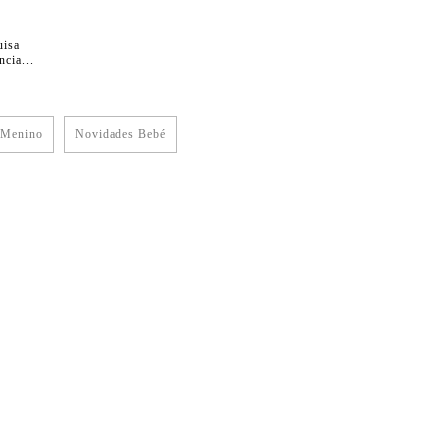
uisa
cia...
 Menino
Novidades Bebé