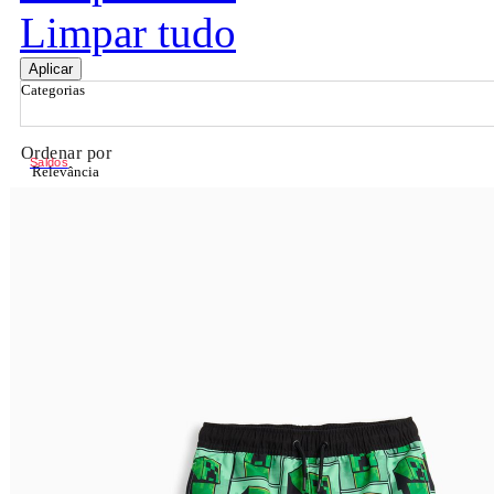
Limpar tudo
Aplicar
Categorias
Ordenar por
Saldos
Relevância
Relevância
Preço Crescente
Preço Decrescente
Nome do Produto A - Z
Nome do Produto Z - A
Filtrar & Ordenar