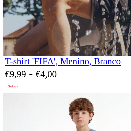
T-shirt 'FIFA', Menino, Branco
-
€
9,
99
€
4,
00
Saldos