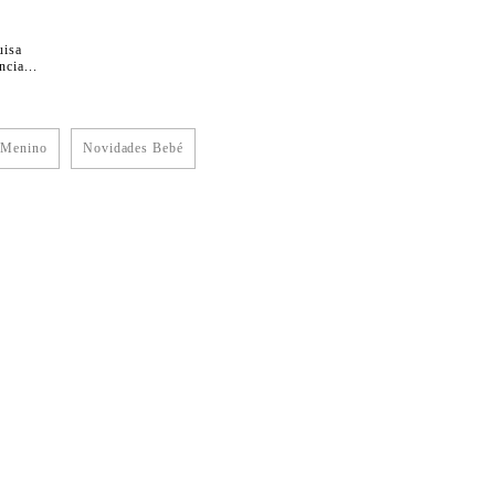
uisa
cia...
 Menino
Novidades Bebé