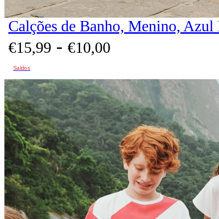
Calções de Banho, Menino, Azul
-
€
15,
99
€
10,
00
Saldos