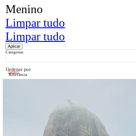
Menino
Limpar tudo
Limpar tudo
Aplicar
Categorias
Ordenar por
Saldos
Relevância
Relevância
Preço Crescente
Preço Decrescente
Nome do Produto A - Z
Nome do Produto Z - A
Filtrar & Ordenar