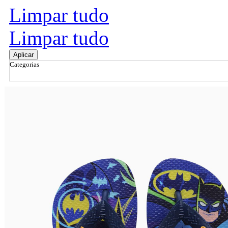
Limpar tudo
Limpar tudo
Aplicar
Categorias
Ordenar por
Relevância
Relevância
Preço Crescente
Preço Decrescente
Nome do Produto A - Z
Nome do Produto Z - A
Filtrar & Ordenar