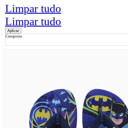
Limpar tudo
Limpar tudo
Aplicar
Categorias
Ordenar por
Relevância
Relevância
Preço Crescente
Preço Decrescente
Nome do Produto A - Z
Nome do Produto Z - A
Filtrar & Ordenar