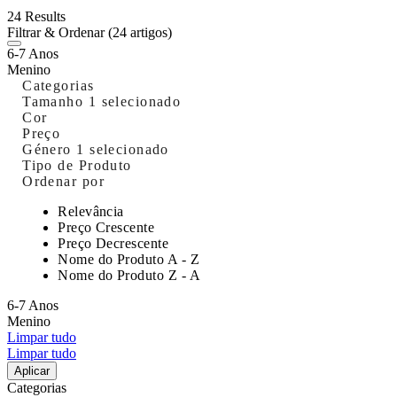
24 Results
Filtrar & Ordenar
(24 artigos)
6-7 Anos
Menino
Categorias
Tamanho
1 selecionado
Cor
Preço
Género
1 selecionado
Tipo de Produto
Ordenar por
Relevância
Preço Crescente
Preço Decrescente
Nome do Produto A - Z
Nome do Produto Z - A
6-7 Anos
Menino
Limpar tudo
Limpar tudo
Aplicar
Categorias