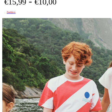
-
€
15,
99
€
10,
00
Saldos