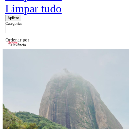
Limpar tudo
Aplicar
Categorias
Ordenar por
Saldos
Relevância
Relevância
Preço Crescente
Preço Decrescente
Nome do Produto A - Z
Nome do Produto Z - A
Filtrar & Ordenar