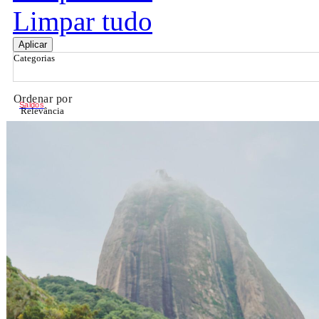
Limpar tudo
Aplicar
Categorias
Ordenar por
Saldos
Relevância
Relevância
Preço Crescente
Preço Decrescente
Nome do Produto A - Z
Nome do Produto Z - A
Filtrar & Ordenar