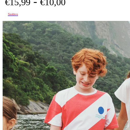
-
€
15,
99
€
10,
00
Saldos