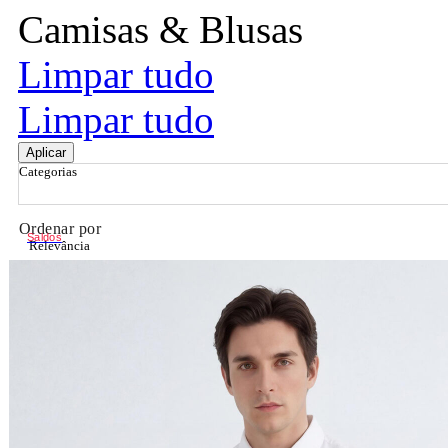
Camisas & Blusas
Limpar tudo
Limpar tudo
Aplicar
Categorias
Ordenar por
Saldos
Relevância
Relevância
Preço Crescente
Preço Decrescente
Nome do Produto A - Z
Nome do Produto Z - A
Filtrar & Ordenar