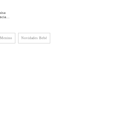
uisa
cia...
 Menino
Novidades Bebé