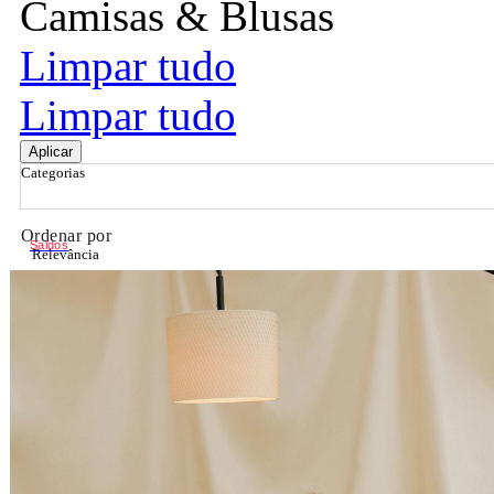
Camisas & Blusas
Limpar tudo
Limpar tudo
Aplicar
Categorias
Ordenar por
Saldos
Relevância
Relevância
Preço Crescente
Preço Decrescente
Nome do Produto A - Z
Nome do Produto Z - A
Filtrar & Ordenar