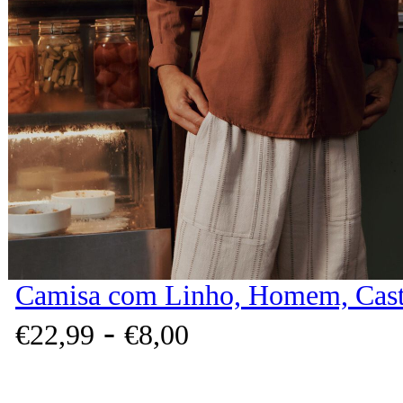
Camisa com Linho, Homem, Cas
-
€
22,
99
€
8,
00