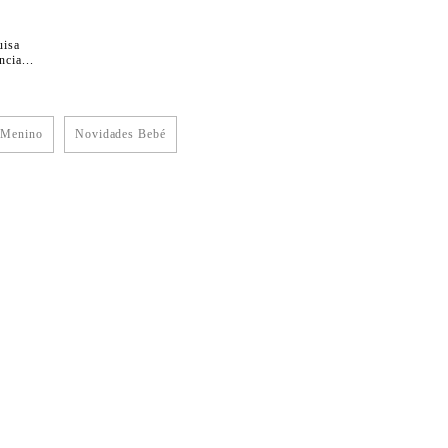
uisa
cia...
 Menino
Novidades Bebé