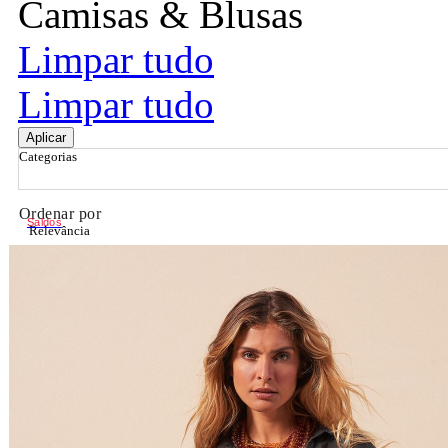
Camisas & Blusas
Limpar tudo
Limpar tudo
Aplicar
Categorias
Ordenar por
Saldos
Relevância
Relevância
Preço Crescente
Preço Decrescente
Nome do Produto A - Z
Nome do Produto Z - A
Filtrar & Ordenar