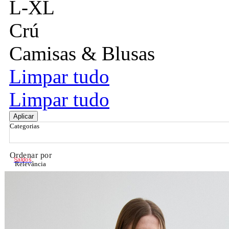
L-XL
Crú
Camisas & Blusas
Limpar tudo
Limpar tudo
Aplicar
Categorias
Ordenar por
Saldos
Relevância
Relevância
Preço Crescente
Preço Decrescente
Nome do Produto A - Z
Nome do Produto Z - A