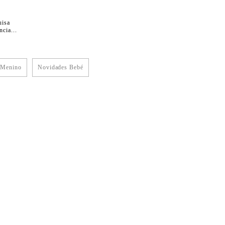
uisa
cia...
 Menino
Novidades Bebé