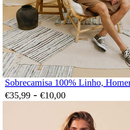
Sobrecamisa 100% Linho, Homem
-
€
35,
99
€
10,
00