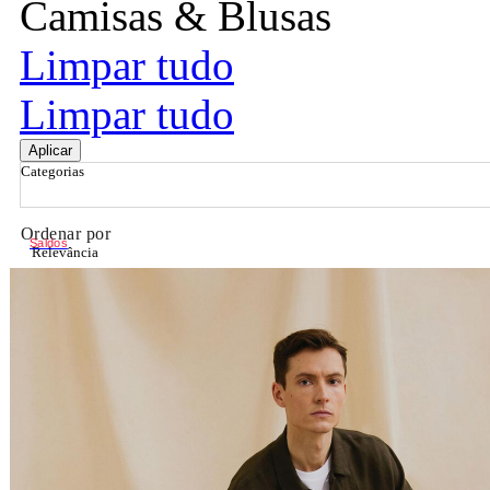
Camisas & Blusas
Limpar tudo
Limpar tudo
Aplicar
Categorias
Ordenar por
Saldos
Relevância
Relevância
Preço Crescente
Preço Decrescente
Nome do Produto A - Z
Nome do Produto Z - A
Filtrar & Ordenar