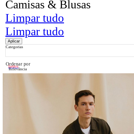
Camisas & Blusas
Limpar tudo
Limpar tudo
Aplicar
Categorias
Ordenar por
Saldos
Relevância
Relevância
Preço Crescente
Preço Decrescente
Nome do Produto A - Z
Nome do Produto Z - A
Filtrar & Ordenar