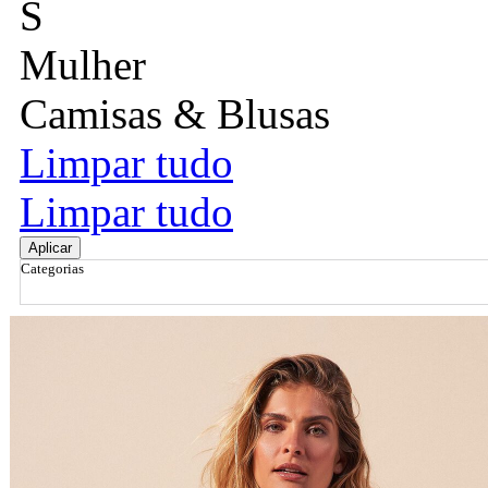
S
Mulher
Camisas & Blusas
Limpar tudo
Limpar tudo
Aplicar
Categorias
Ordenar por
Relevância
Relevância
Preço Crescente
Preço Decrescente
Nome do Produto A - Z
Nome do Produto Z - A