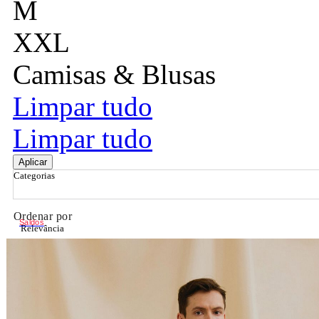
M
XXL
Camisas & Blusas
Limpar tudo
Limpar tudo
Aplicar
Categorias
Ordenar por
Saldos
Relevância
Relevância
Preço Crescente
Preço Decrescente
Nome do Produto A - Z
Nome do Produto Z - A