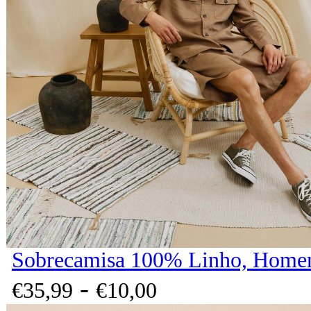
Sobrecamisa 100% Linho, Homem
-
€
35,
99
€
10,
00