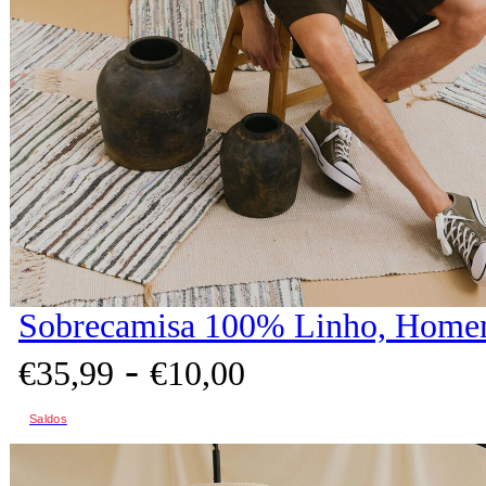
Sobrecamisa 100% Linho, Homem
-
€
35,
99
€
10,
00
Saldos