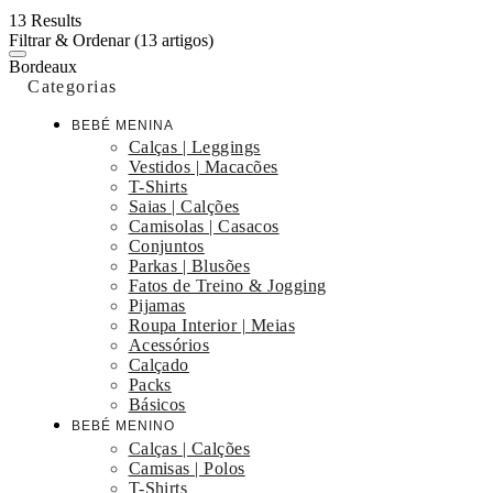
13 Results
Filtrar & Ordenar
(13 artigos)
Bordeaux
Categorias
BEBÉ MENINA
Calças | Leggings
Vestidos | Macacões
T-Shirts
Saias | Calções
Camisolas | Casacos
Conjuntos
Parkas | Blusões
Fatos de Treino & Jogging
Pijamas
Roupa Interior | Meias
Acessórios
Calçado
Packs
Básicos
BEBÉ MENINO
Calças | Calções
Camisas | Polos
T-Shirts